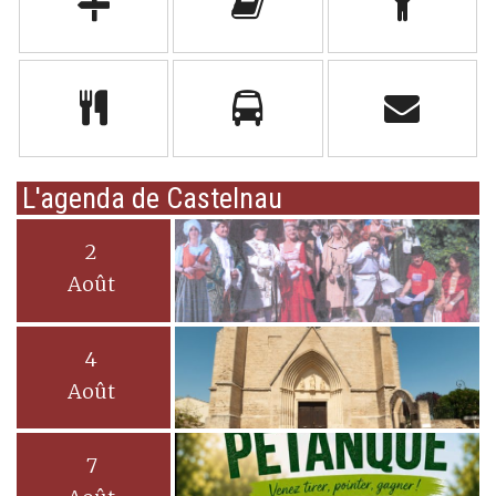
L'agenda de Castelnau
2
Août
4
Août
7