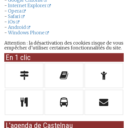
-
Google Chrome
-
Internet Explorer
-
Opera
-
Safari
-
iOs
-
Android
-
Windows Phone
Attention : la désactivation des cookies risque de vous
empêcher d’utiliser certaines fonctionnalités du site.
En 1 clic
L'agenda de Castelnau