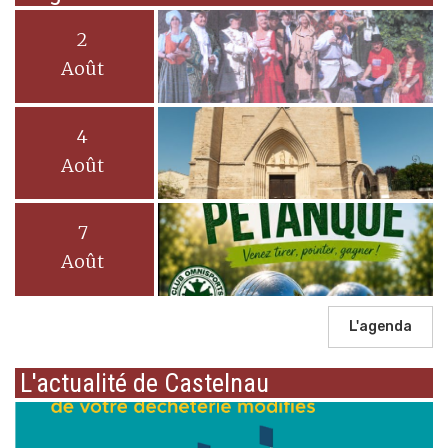
2
Août
4
Août
7
Août
L'agenda
L'actualité de Castelnau