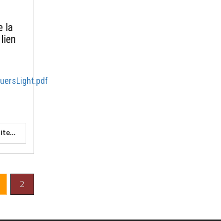
e la
 lien
ersLight.pdf
ite...
2