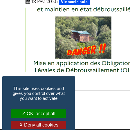
18 Fév. 2026
Vie municipale
This site uses cookies and
gives you control over what
you want to activate
OK, accept all
Deny all cookies