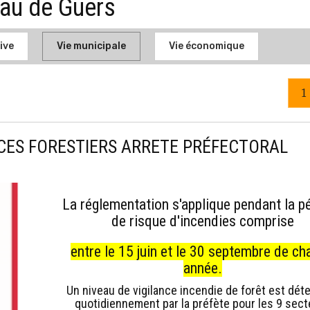
nau de Guers
ive
Vie municipale
Vie économique
1
ACES FORESTIERS ARRETE PRÉFECTORAL
La réglementation s'applique pendant la p
de risque d'incendies comprise
entre le 15 juin et le 30 septembre de c
année.
Un niveau de vigilance incendie de forêt est dét
quotidiennement par la préfète pour les 9 sec