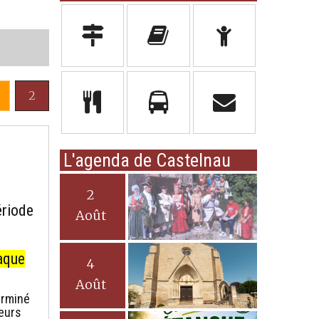
2
L'agenda de Castelnau
2
ériode
Août
haque
4
Août
erminé
teurs