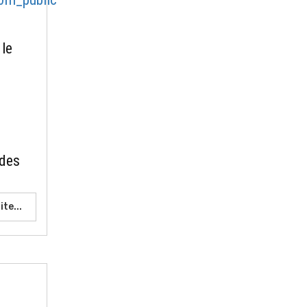
 le
 des
ite...