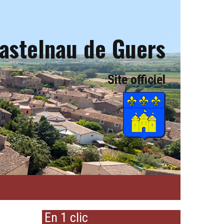
astelnau de Guers
Site officiel
En 1 clic