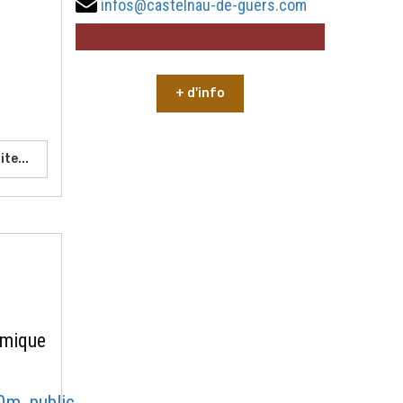
infos@castelnau-de-guers.com
+ d'info
ite...
amique
0m_public