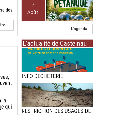
7
ase des
Août
ite...
L'agenda
L'actualité de Castelnau
INFO DECHETERIE
ises,
euvent
à la
ge qui
RESTRICTION DES USAGES DE