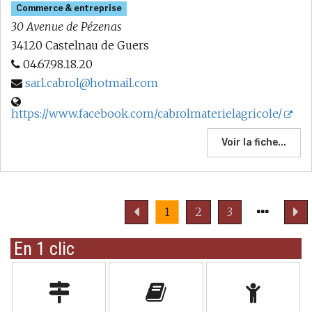
Commerce & entreprise
30 Avenue de Pézenas
34120 Castelnau de Guers
04.67.98.18.20
sarl.cabrol@hotmail.com
https://www.facebook.com/cabrolmaterielagricole/
Voir la fiche...
Page
Page
1
2
3
précédente
suivant
En 1 clic