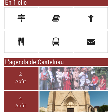
En 1 clic
L'agenda de Castelnau
2
Août
4
Août