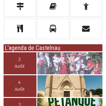
L'agenda de Castelnau
2
Août
4
Août
7