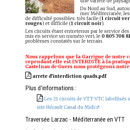
une variété de paysage
Du Nord au Sud, autour
mer Méditerranée, les 
de difficulté possibles: très facile (
1 circuit ver
rouges
) et difficile (
1 circuit noir
).
Les circuits étant entretenus par le service d
mis en service un numéro vert, le
0 805 708 8
problèmes constatés sur le terrain.
Nous rappelons que la Garrigue de notre 
cependant elle est INTERDITE à la pratiq
Castelnau de Guers nous protégeons notre
arrete d'interdiction quads.pdf
Plus d'informations :
‌Les 21 circuits de VTT-VTC labellisés 
site Hérault Canal du Midi
Traversée Larzac - Méditerranée en VTT