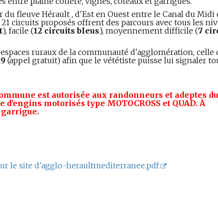
s entre plaine côtière, vignes, côteaux et garrigues.
 du fleuve Hérault , d'Est en Ouest entre le Canal du Midi e
21 circuits proposés offrent des parcours avec tous les ni
t
), facile (
12 circuits bleus
), moyennement difficile (
7 cir
es espaces ruraux de la communauté d'agglomération, celle c
19
(appel gratuit) afin que le vététiste puisse lui signaler to
commune est autorisée aux randonneurs et adeptes d
ue d'engins motorisés type MOTOCROSS et QUAD. À
 garrigue.
sur le site d'agglo-heraultmediterranee.pdf