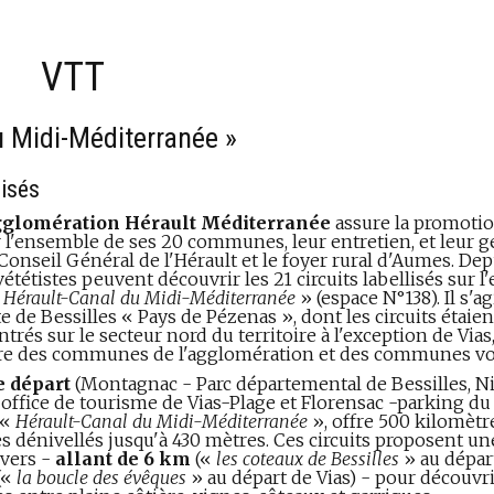
VTT
 Midi-Méditerranée »
lisés
glomération Hérault Méditerranée
assure la promoti
r l'ensemble de ses 20 communes, leur entretien, et leur g
 Conseil Général de l'Hérault et le foyer rural d'Aumes. Dep
s vététistes peuvent découvrir les 21 circuits labellisés sur l
«
Hérault-Canal du Midi-Méditerranée
» (espace N°138). Il s'ag
e de Bessilles « Pays de Pézenas », dont les circuits étaien
rés sur le secteur nord du territoire à l'exception de Vias,
ire des communes de l'agglomération et des communes vo
e départ
(Montagnac - Parc départemental de Bessilles, Ni
- office de tourisme de Vias-Plage et Florensac -parking du
 «
Hérault-Canal du Midi-Méditerranée
», offre 500 kilomètr
des dénivellés jusqu'à 430 mètres. Ces circuits proposent un
vers -
allant de 6 km
(«
les coteaux de Bessilles
» au dépar
(«
la boucle des évêques
» au départ de Vias) - pour découvri