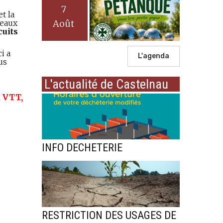
7
t la
veaux
Août
cuits
i a
L'agenda
us
L'actualité de Castelnau
u VTT,
INFO DECHETERIE
RESTRICTION DES USAGES DE