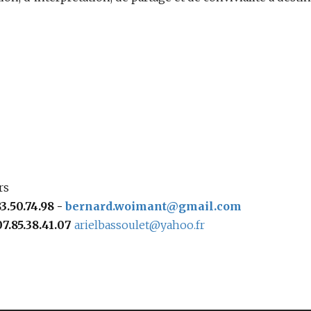
rs
3.50.74.98 -
bernard.woimant@gmail.com
07.85.38.41.07
arielbassoulet@yahoo.fr