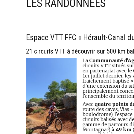
LES RANDONNÉES
Espace VTT FFC « Hérault-Canal du
21 circuits VTT à découvrir sur 500 km ba
La
Communauté d'Ag
circuits VTT situés su
en partenariat avec le
1er juillet dernier, le
fraichement baptisé 
d'une extension du sit
principalement concent
l'ensemble du territo
Avec
quatre points d
route des caves, Vias 
boulodrome), l'espace
circuits balisés avec 
gamme de parcours di
Montagnac)
à 49 km