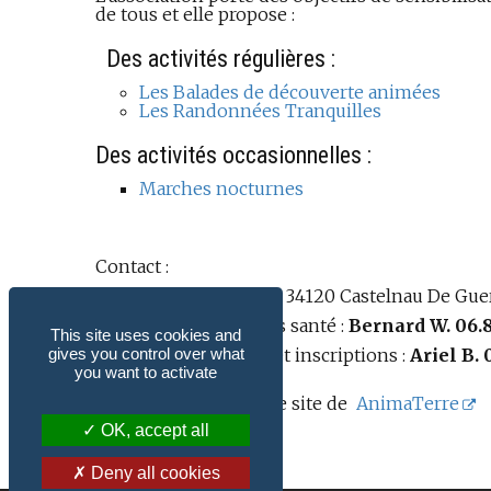
de tous et elle propose :
Des activités régulières :
Les Balades de découverte animées
Les Randonnées Tranquilles
Des activités occasionnelles :
Marches nocturnes
Contact :
AC3 - 30, rue Tartare - 34120 Castelnau De Gue
Informations/marches santé :
Bernard W. 06.8
This site uses cookies and
Balades découvertes et inscriptions :
Ariel B. 
gives you control over what
you want to activate
Restez informés sur le site de
AnimaTerre
OK, accept all
Deny all cookies