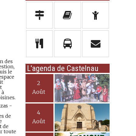
on des
estion,
L'agenda de Castelnau
uis le
'espace
it
2
t
Août
 à
isines.
zas -
4
es de
Août
e
t de
r toute