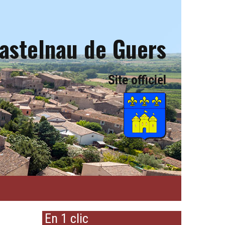
astelnau de Guers
Site officiel
En 1 clic