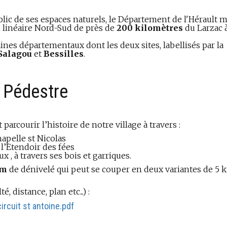
blic de ses espaces naturels, le Département de l'Hérault 
n linéaire Nord-Sud de près de
200 kilomètres
du Larzac à
nes départementaux dont les deux sites, labellisés par la
 Salagou
et
Bessilles
.
Pédestre
parcourir l’histoire de notre village à travers :
hapelle st Nicolas
 l’Etendoir des fées
x , à travers ses bois et garriques.
 m
de dénivelé qui peut se couper en deux variantes de 5 
, distance, plan etc...) :
circuit st antoine.pdf