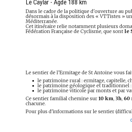
Le Caylar - Agde 188 km
Dans le cadre de la politique d'ouverture au pu
désormais à la disposition des « VTTistes » u
Méditerranée.
Cet itinéraire relie notamment plusieurs domai
Fédération Française de Cyclisme, que sont
le
Le sentier de l’Ermitage de St Antoine vous fait 
le patrimoine rural : ermitage, capitelle, c
le patrimoine géologique et traditionnel :
le patrimoine viticole par monts et par vau
Ce sentier familial chemine sur
10 km
,
3h
,
60
chacune.
Pour plus d'informations sur le sentier (difficulté