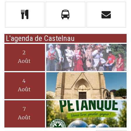
L'agenda de Castelnau
2
Août
4
Août
7
Août