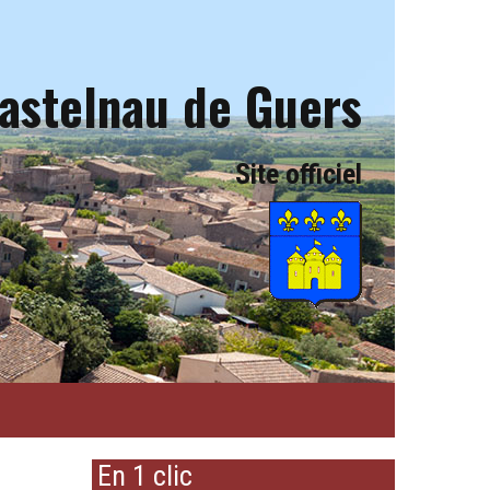
astelnau de Guers
Site officiel
En 1 clic