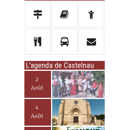
L'agenda de Castelnau
2
Août
4
Août