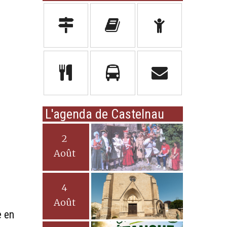
L'agenda de Castelnau
2
Août
4
Août
e en