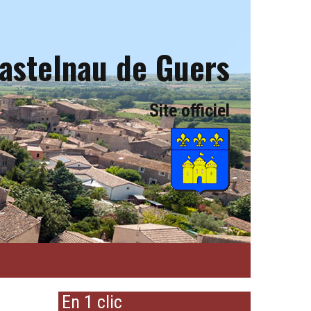
astelnau de Guers
Site officiel
En 1 clic