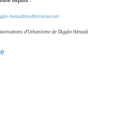
gglo-heraultmediterranee.net
torisations d’Urbanisme de l’Agglo Hérault
df