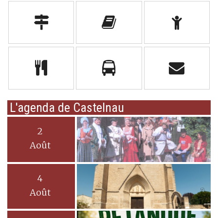
L'agenda de Castelnau
2
Août
4
Août