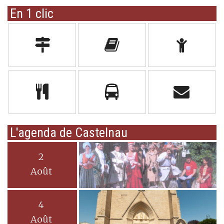
En 1 clic
L'agenda de Castelnau
2
Août
4
Août