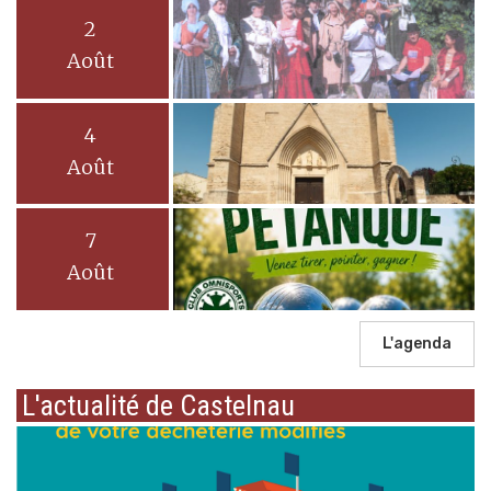
2
Août
4
Août
7
Août
L'agenda
L'actualité de Castelnau