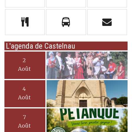
L'agenda de Castelnau
2
Août
4
Août
7
Août