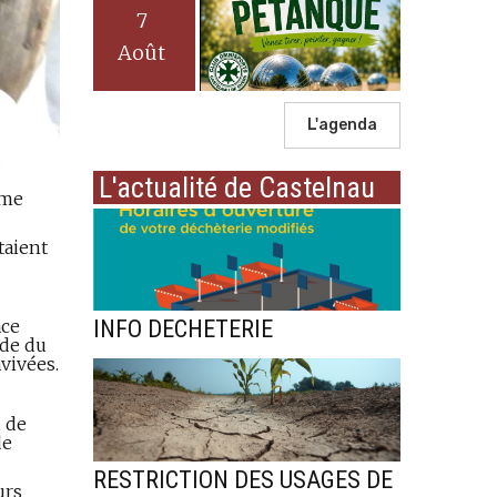
7
Août
L'agenda
L'actualité de Castelnau
ème
taient
INFO DECHETERIE
ace
rde du
avivées.
 de
de
RESTRICTION DES USAGES DE
urs