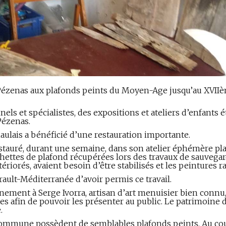
à Pézenas aux plafonds peints du Moyen-Age jusqu’au XVII
els et spécialistes, des expositions et ateliers d’enfants é
Pézenas.
naulais a bénéficié d’une restauration importante.
restauré, durant une semaine, dans son atelier éphémère pl
chettes de plafond récupérées lors des travaux de sauvega
riorés, avaient besoin d’être stabilisés et les peintures r
érault-Méditerranée d’avoir permis ce travail.
ent à Serge Ivorra, artisan d’art menuisier bien connu,
s afin de pouvoir les présenter au public. Le patrimoine 
.
 commune possèdent de semblables plafonds peints. Au co