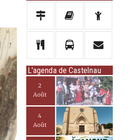
L'agenda de Castelnau
2
Août
4
Août