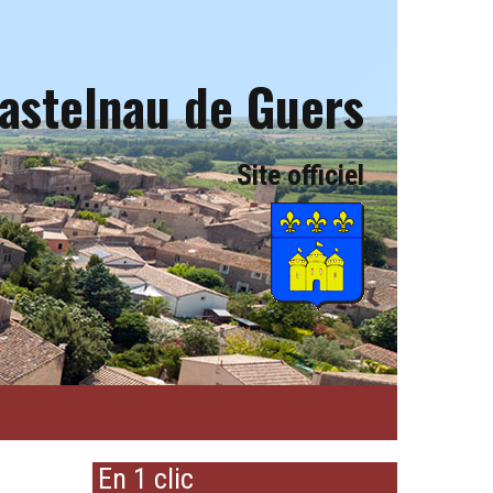
astelnau de Guers
Site officiel
En 1 clic