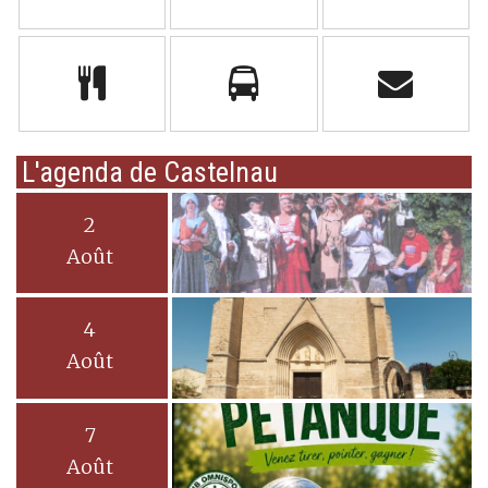
L'agenda de Castelnau
2
Août
4
Août
7
Août