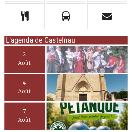
L'agenda de Castelnau
2
Août
4
Août
7
Août