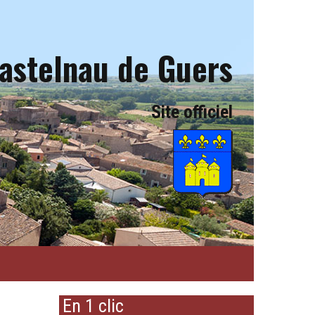
astelnau de Guers
Site officiel
En 1 clic