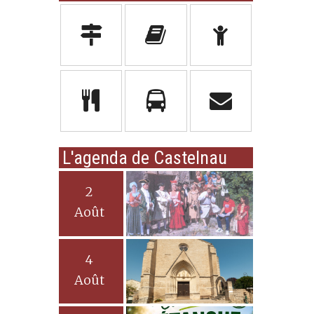
L'agenda de Castelnau
2
Août
4
Août