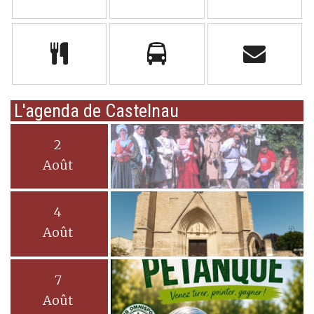
L'agenda de Castelnau
2
Août
4
Août
7
Août